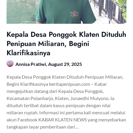
Kepala Desa Ponggok Klaten Dituduh
Penipuan Miliaran, Begini
Klarifikasinya
Annisa Pratiwi,
August 29, 2025
Kepala Desa Ponggok Klaten Dituduh Penipuan Miliaran,
Begini Klarifikasinya beritapenipuan.com – Kabar
mengejutkan datang dari Kepala Desa Ponggok,
Kecamatan Polanharjo, Klaten, Junaedhi Mulyono. Ia
dituduh terlibat dalam kasus penipuan dengan nilai
miliaran rupiah. Informasi ini pertama kali mencuat melalui
akun Facebook KABAR KLATEN NEWS yang menyebarkan
tangkapan layar pemberitaan dari…