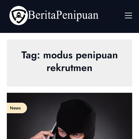
Skip
to
content
Tag:
modus penipuan
rekrutmen
News