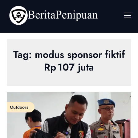
Skip
to
content
Tag:
modus sponsor fiktif
Rp 107 juta
Outdoors