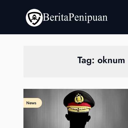
Skip
to
content
Tag:
oknum 
News