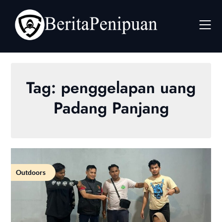
Skip
to
content
Tag:
penggelapan uang
Padang Panjang
Outdoors