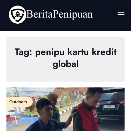
Skip
to
content
Tag:
penipu kartu kredit
global
Outdoors