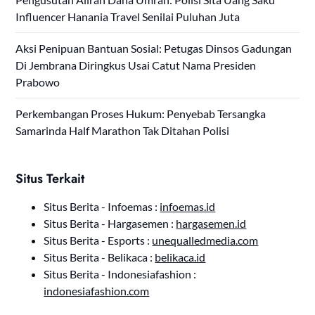
Influencer Hanania Travel Senilai Puluhan Juta
Aksi Penipuan Bantuan Sosial: Petugas Dinsos Gadungan
Di Jembrana Diringkus Usai Catut Nama Presiden
Prabowo
Perkembangan Proses Hukum: Penyebab Tersangka
Samarinda Half Marathon Tak Ditahan Polisi
Situs Terkait
Situs Berita - Infoemas :
infoemas.id
Situs Berita - Hargasemen :
hargasemen.id
Situs Berita - Esports :
unequalledmedia.com
Situs Berita - Belikaca :
belikaca.id
Situs Berita - Indonesiafashion :
indonesiafashion.com