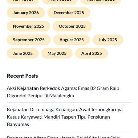
January 2026
December 2025
November 2025
October 2025
September 2025
August 2025
July 2025
June 2025
May 2025
April 2025
Recent Posts
Aksi Kejahatan Berkedok Agama: Emas 82 Gram Raib
Digondol Penipu Di Majalengka
Kejahatan Di Lembaga Keuangan: Awal Terbongkarnya
Kasus Karyawati Mandiri Taspen Tipu Pensiunan
Banyumas
Pengusutan Aliran Dana Umrah: Polisi Sita Uang Saku