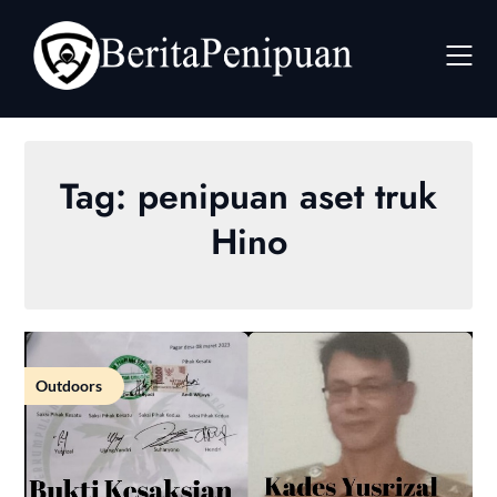
Skip
to
content
Tag:
penipuan aset truk
Hino
Outdoors