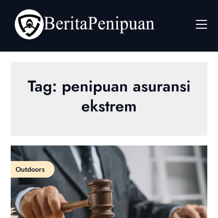
Skip
to
content
Tag:
penipuan asuransi
ekstrem
Outdoors