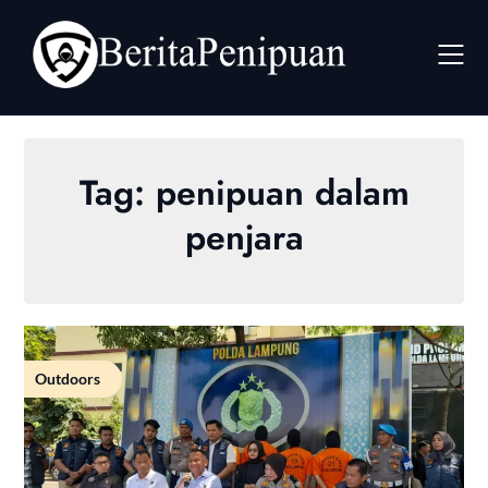
Skip
to
content
Tag:
penipuan dalam
penjara
Outdoors