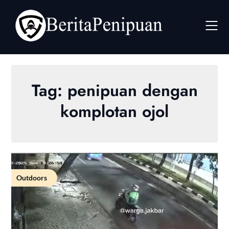
Skip
to
content
Tag:
penipuan dengan
komplotan ojol
Outdoors