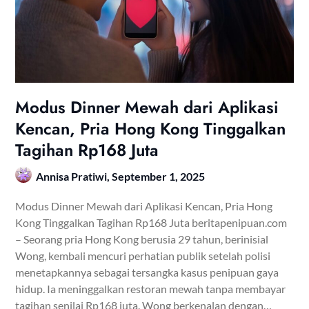
Modus Dinner Mewah dari Aplikasi
Kencan, Pria Hong Kong Tinggalkan
Tagihan Rp168 Juta
Annisa Pratiwi,
September 1, 2025
Modus Dinner Mewah dari Aplikasi Kencan, Pria Hong
Kong Tinggalkan Tagihan Rp168 Juta beritapenipuan.com
– Seorang pria Hong Kong berusia 29 tahun, berinisial
Wong, kembali mencuri perhatian publik setelah polisi
menetapkannya sebagai tersangka kasus penipuan gaya
hidup. Ia meninggalkan restoran mewah tanpa membayar
tagihan senilai Rp168 juta. Wong berkenalan dengan…