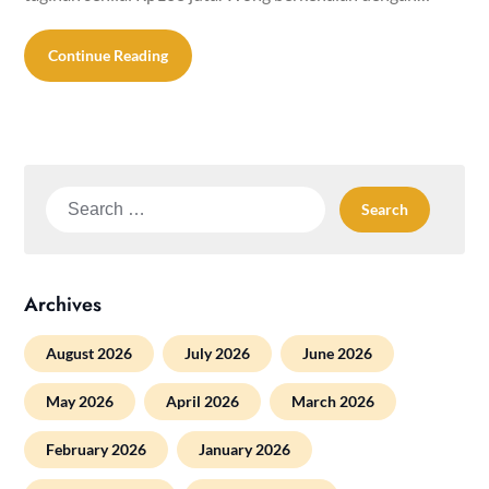
Continue Reading
Search
for:
Archives
August 2026
July 2026
June 2026
May 2026
April 2026
March 2026
February 2026
January 2026