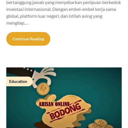
bertanggung jawab yang menyebarkan penipuan berkedok
investasi internasional. Dengan embel-embel kerja sama
global, platform luar negeri, dan istilah asing yang
mengilap,…
Continue Reading
Education