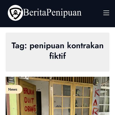
Skip
to
content
Tag:
penipuan kontrakan
fiktif
News