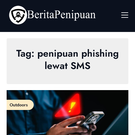
Skip
to
content
Tag:
penipuan phishing
lewat SMS
Outdoors