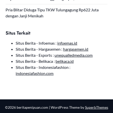
Pria Blitar Diduga Tipu TKW Tulungagung Rp622 Juta
dengan Janji Menikah
Situs Terkait
Situs Berita - Infoemas :
infoemas.id
Situs Berita - Hargasemen :
hargasemen.id
Situs Berita - Esports :
unequalledmedia.com
Situs Berita - Belikaca :
belikaca.id
Situs Berita - Indonesiafashion :
indonesiafashion.com
©2026 beritapenipuan.com
| WordPress Theme by
SuperbThemes