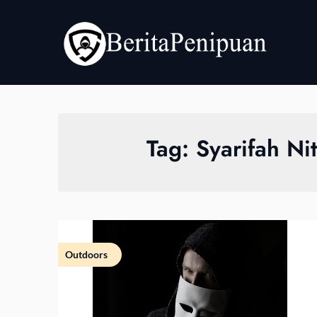
Skip
to
content
Tag:
Syarifah Nit
Outdoors