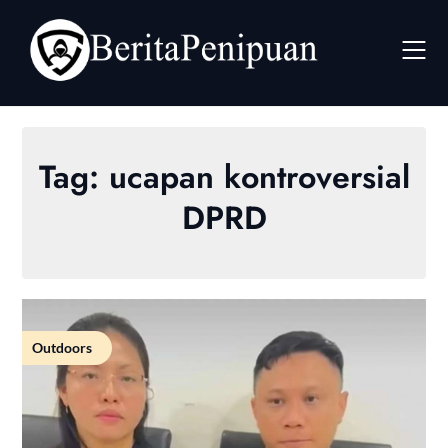
Skip
to
content
Tag:
ucapan kontroversial
DPRD
Outdoors