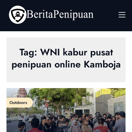
Skip
to
content
Tag:
WNI kabur pusat
penipuan online Kamboja
Outdoors