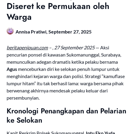
Diseret ke Permukaan oleh
Warga
Annisa Pratiwi,
September 27, 2025
beritapenipuan.com
– , 27 September 2025
— Aksi
pencurian ponsel di kawasan Sukomanunggal, Surabaya,
memunculkan adegan dramatis ketika pelaku bernama
Agus
menceburkan diri ke selokan penuh lumpur untuk
menghindari kejaran warga dan polisi. Strategi “kamuflase
lumpur hitam” itu tak berhasil lama: warga bersama pihak
berwenang akhirnya mendesak pelaku keluar dari
persembunyian.
Kronologi Penangkapan dan Pelarian
ke Selokan
Kanit Reskrim Polsek Sukomanunggal,
Iptu Eko Yuda
,