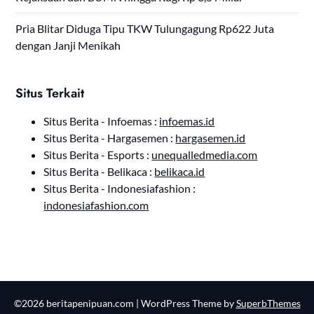
Pria Blitar Diduga Tipu TKW Tulungagung Rp622 Juta
dengan Janji Menikah
Situs Terkait
Situs Berita - Infoemas :
infoemas.id
Situs Berita - Hargasemen :
hargasemen.id
Situs Berita - Esports :
unequalledmedia.com
Situs Berita - Belikaca :
belikaca.id
Situs Berita - Indonesiafashion :
indonesiafashion.com
©2026 beritapenipuan.com
| WordPress Theme by
SuperbThemes