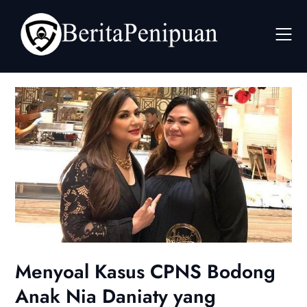
Skip
to
content
Menyoal Kasus CPNS Bodong
Anak Nia Daniaty yang