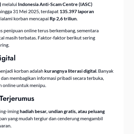
)
melalui
Indonesia Anti-Scam Centre (IASC)
ingga 31 Mei 2025, terdapat
135.397 laporan
 dialami korban mencapai
Rp 2,6 triliun
.
s penipuan online terus berkembang, sementara
 masih terbatas. Faktor-faktor berikut sering
ring.
gital
enjadi korban adalah
kurangnya literasi digital
. Banyak
dan membagikan informasi pribadi secara terbuka,
n online untuk menipu.
Terjerumus
ing-iming
hadiah besar, undian gratis, atau peluang
rban yang mudah tergiur dan cenderung mengambil
waran.