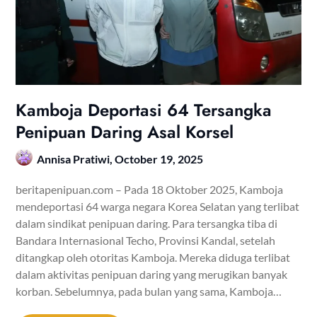
Kamboja Deportasi 64 Tersangka
Penipuan Daring Asal Korsel
Annisa Pratiwi,
October 19, 2025
beritapenipuan.com – Pada 18 Oktober 2025, Kamboja
mendeportasi 64 warga negara Korea Selatan yang terlibat
dalam sindikat penipuan daring. Para tersangka tiba di
Bandara Internasional Techo, Provinsi Kandal, setelah
ditangkap oleh otoritas Kamboja. Mereka diduga terlibat
dalam aktivitas penipuan daring yang merugikan banyak
korban. Sebelumnya, pada bulan yang sama, Kamboja…