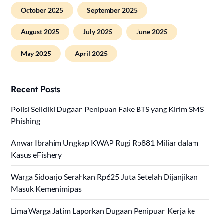
October 2025
September 2025
August 2025
July 2025
June 2025
May 2025
April 2025
Recent Posts
Polisi Selidiki Dugaan Penipuan Fake BTS yang Kirim SMS
Phishing
Anwar Ibrahim Ungkap KWAP Rugi Rp881 Miliar dalam
Kasus eFishery
Warga Sidoarjo Serahkan Rp625 Juta Setelah Dijanjikan
Masuk Kemenimipas
Lima Warga Jatim Laporkan Dugaan Penipuan Kerja ke