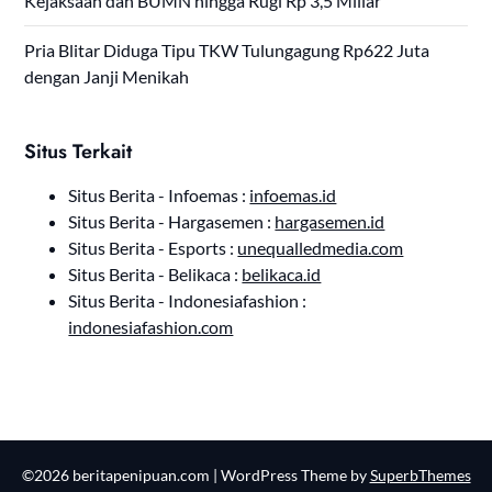
Kejaksaan dan BUMN hingga Rugi Rp 3,5 Miliar
Pria Blitar Diduga Tipu TKW Tulungagung Rp622 Juta
dengan Janji Menikah
Situs Terkait
Situs Berita - Infoemas :
infoemas.id
Situs Berita - Hargasemen :
hargasemen.id
Situs Berita - Esports :
unequalledmedia.com
Situs Berita - Belikaca :
belikaca.id
Situs Berita - Indonesiafashion :
indonesiafashion.com
©2026 beritapenipuan.com
| WordPress Theme by
SuperbThemes