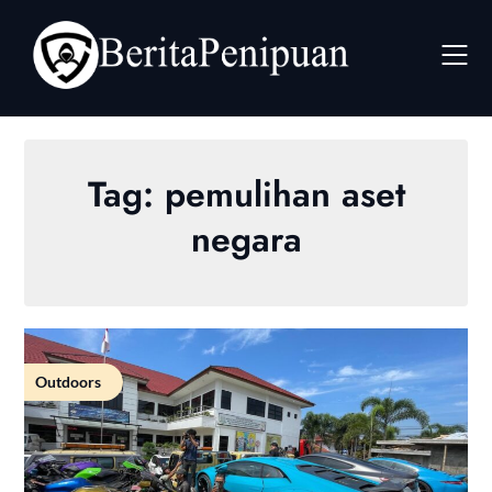
Skip
to
content
Tag:
pemulihan aset
negara
Outdoors