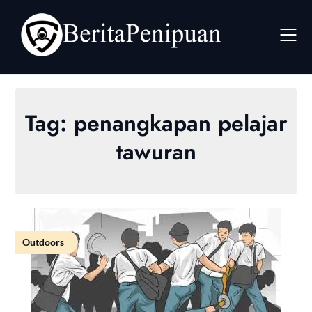
Skip
to
content
Tag:
penangkapan pelajar
tawuran
Outdoors