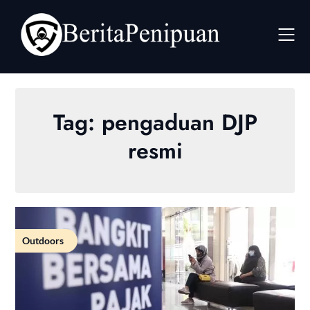
Skip
to
content
Tag:
pengaduan DJP
resmi
Outdoors