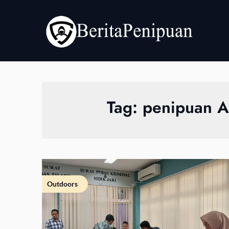
Skip
to
content
Tag:
penipuan A
Outdoors