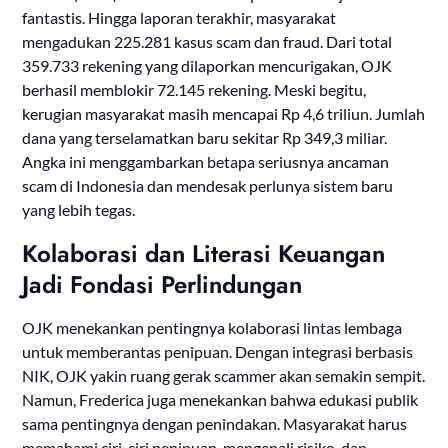
fantastis. Hingga laporan terakhir, masyarakat
mengadukan 225.281 kasus scam dan fraud. Dari total
359.733 rekening yang dilaporkan mencurigakan, OJK
berhasil memblokir 72.145 rekening. Meski begitu,
kerugian masyarakat masih mencapai Rp 4,6 triliun. Jumlah
dana yang terselamatkan baru sekitar Rp 349,3 miliar.
Angka ini menggambarkan betapa seriusnya ancaman
scam di Indonesia dan mendesak perlunya sistem baru
yang lebih tegas.
Kolaborasi dan Literasi Keuangan
Jadi Fondasi Perlindungan
OJK menekankan pentingnya kolaborasi lintas lembaga
untuk memberantas penipuan. Dengan integrasi berbasis
NIK, OJK yakin ruang gerak scammer akan semakin sempit.
Namun, Frederica juga menekankan bahwa edukasi publik
sama pentingnya dengan penindakan. Masyarakat harus
memahami ciri-ciri penipuan, mengenali risiko, dan