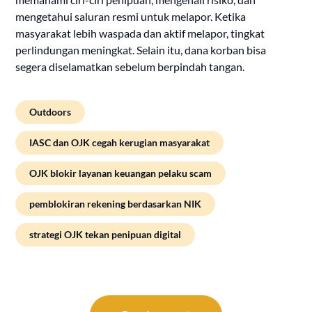
mengetahui saluran resmi untuk melapor. Ketika
masyarakat lebih waspada dan aktif melapor, tingkat
perlindungan meningkat. Selain itu, dana korban bisa
segera diselamatkan sebelum berpindah tangan.
Outdoors
IASC dan OJK cegah kerugian masyarakat
OJK blokir layanan keuangan pelaku scam
pemblokiran rekening berdasarkan NIK
strategi OJK tekan penipuan digital
Post