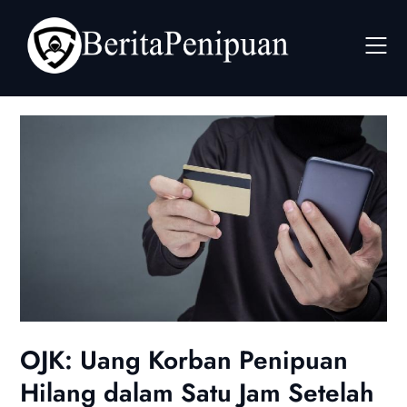
Skip
to
content
OJK: Uang Korban Penipuan
Hilang dalam Satu Jam Setelah