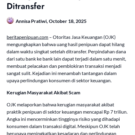
Ditransfer
Annisa Pratiwi,
October 18, 2025
beritapenipuan.com
– Otoritas Jasa Keuangan (OJK)
mengungkapkan bahwa uang hasil penipuan dapat hilang
dalam waktu singkat setelah ditransfer. Perpindahan dana
dari satu bank ke bank lain dapat terjadi dalam satu menit,
membuat pelacakan dan pemblokiran transaksi menjadi
sangat sulit. Kejadian ini menambah tantangan dalam
upaya perlindungan konsumen di sektor keuangan.
Kerugian Masyarakat Akibat Scam
OJK melaporkan bahwa kerugian masyarakat akibat
praktik penipuan di sektor keuangan mencapai Rp 7 triliun.
Angka ini mencerminkan tingginya risiko yang dihadapi
konsumen dalam transaksi digital. Meskipun OJK telah
berupaya meningkatkan kesadaran dan perlindungan