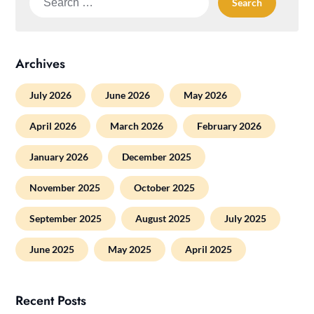
for:
Archives
July 2026
June 2026
May 2026
April 2026
March 2026
February 2026
January 2026
December 2025
November 2025
October 2025
September 2025
August 2025
July 2025
June 2025
May 2025
April 2025
Recent Posts