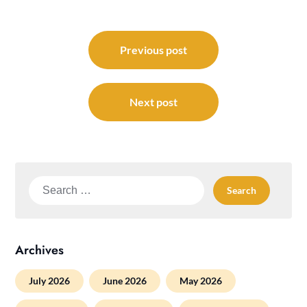
Post
navigation
Previous post
Next post
Search
for:
Archives
July 2026
June 2026
May 2026