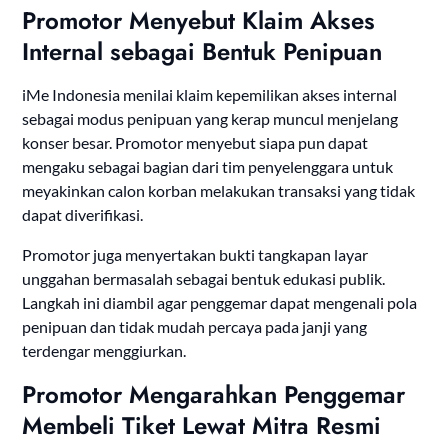
Promotor Menyebut Klaim Akses
Internal sebagai Bentuk Penipuan
iMe Indonesia menilai klaim kepemilikan akses internal
sebagai modus penipuan yang kerap muncul menjelang
konser besar. Promotor menyebut siapa pun dapat
mengaku sebagai bagian dari tim penyelenggara untuk
meyakinkan calon korban melakukan transaksi yang tidak
dapat diverifikasi.
Promotor juga menyertakan bukti tangkapan layar
unggahan bermasalah sebagai bentuk edukasi publik.
Langkah ini diambil agar penggemar dapat mengenali pola
penipuan dan tidak mudah percaya pada janji yang
terdengar menggiurkan.
Promotor Mengarahkan Penggemar
Membeli Tiket Lewat Mitra Resmi