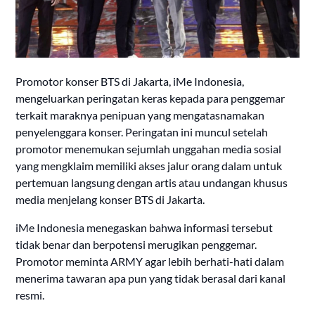
Promotor konser BTS di Jakarta, iMe Indonesia,
mengeluarkan peringatan keras kepada para penggemar
terkait maraknya penipuan yang mengatasnamakan
penyelenggara konser. Peringatan ini muncul setelah
promotor menemukan sejumlah unggahan media sosial
yang mengklaim memiliki akses jalur orang dalam untuk
pertemuan langsung dengan artis atau undangan khusus
media menjelang konser BTS di Jakarta.
iMe Indonesia menegaskan bahwa informasi tersebut
tidak benar dan berpotensi merugikan penggemar.
Promotor meminta ARMY agar lebih berhati-hati dalam
menerima tawaran apa pun yang tidak berasal dari kanal
resmi.