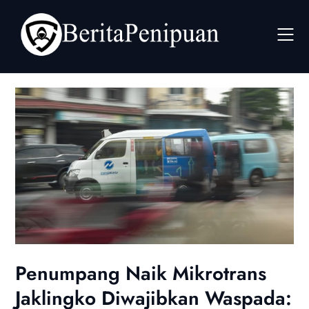
Skip
to
content
Penumpang Naik Mikrotrans
Jaklingko Diwajibkan Waspada: